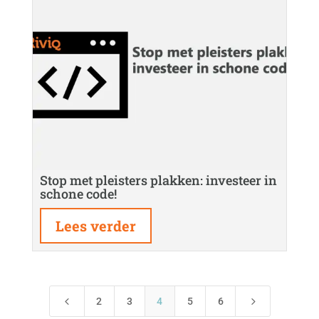
Stop met pleisters plakken: investeer in
schone code!
Lees verder
4
5
2
3
4
5
6