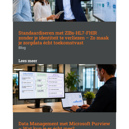
Standaardiseren met ZIBs-HL7-FHIR
zonder je identiteit te verliezen – Zo maak
je zorgdata écht toekomstvast
Blog
Lees meer
Data Management met Microsoft Purview
– Wat kun je er écht mee?