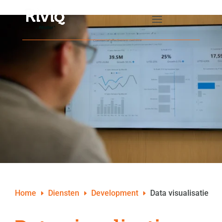
Home
Diensten
Development
Data visualisatie
E
E
E