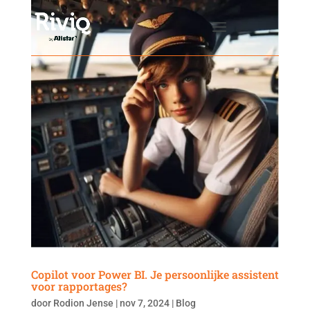
Copilot voor Power BI. Je persoonlijke assistent
voor rapportages?
door
Rodion Jense
|
nov 7, 2024
|
Blog