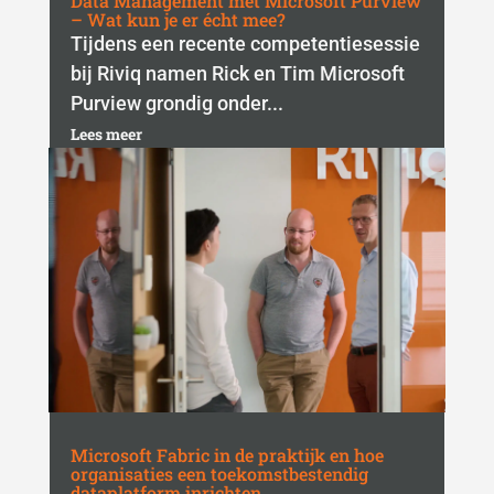
Data Management met Microsoft Purview
– Wat kun je er écht mee?
Tijdens een recente competentiesessie
bij Riviq namen Rick en Tim Microsoft
Purview grondig onder...
Lees meer
Microsoft Fabric in de praktijk en hoe
organisaties een toekomstbestendig
dataplatform inrichten