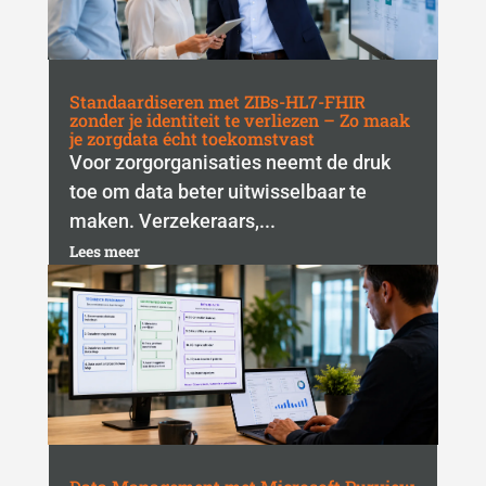
Standaardiseren met ZIBs-HL7-FHIR
zonder je identiteit te verliezen – Zo maak
je zorgdata écht toekomstvast
Voor zorgorganisaties neemt de druk
toe om data beter uitwisselbaar te
maken. Verzekeraars,...
Lees meer