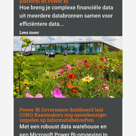
platform en Power BI
Hoe breng je complexe financiële data
uit meerdere databronnen samen voor
efficiëntere data...
Lees meer
Power BI Governance dashboard laat
CONO Kaasmakers nog nauwkeuriger
inspelen op informatiebehoeften
Met een robuust data warehouse en
een Microsoft Power BI-omgeving in