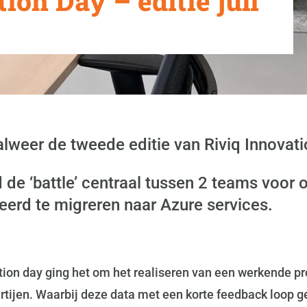
ion Day – editie juli
weer de tweede editie van Riviq Innovatio
d de ‘battle’ centraal tussen 2 teams voo
erd te migreren naar Azure services.
ation day ging het om het realiseren van een werkende pr
rtijen. Waarbij deze data met een korte feedback loop 