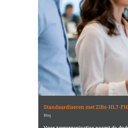
Standaardiseren met ZIBs-HL7-FHIR 
Blog
Voor zorgorganisaties neemt de druk