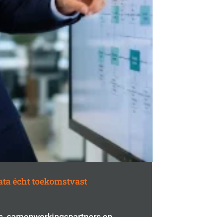
ata écht toekomstvast
rs, samenwerkingspartners en