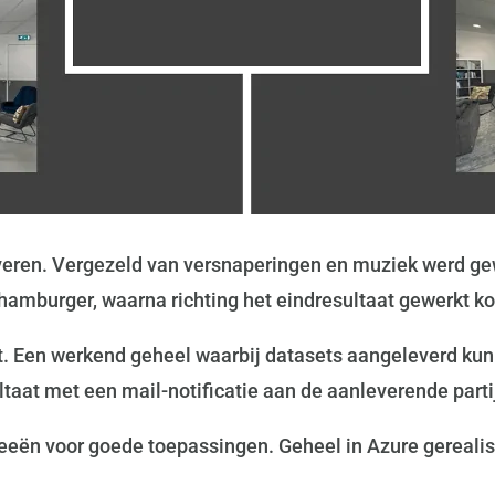
veren. Vergezeld van versnaperingen en muziek werd gew
 hamburger, waarna richting het eindresultaat gewerkt k
uit. Een werkend geheel waarbij datasets aangeleverd ku
sultaat met een mail-notificatie aan de aanleverende pa
deeën voor goede toepassingen. Geheel in Azure gereali