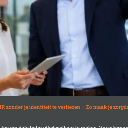
zonder je identiteit te verliezen – Zo maak je zorgd
 toe om data beter uitwisselbaar te maken. Verzekeraa