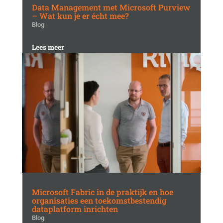
Data Management met Microsoft Purview
– Wat kun je er écht mee?
Blog
Lees meer
Microsoft Fabric in de praktijk en hoe
organisaties een toekomstbestendig
dataplatform inrichten
Blog