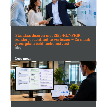
Standaardiseren met ZIBs-HL7-FHIR
zonder je identiteit te verliezen – Zo maak
je zorgdata écht toekomstvast
Blog
Lees meer