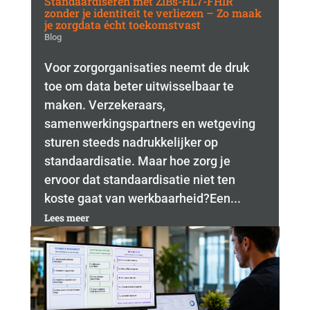
Standaardiseren met ZIBs-HL7-FHIR
zonder je identiteit te verliezen – Zo maak
je zorgdata écht toekomstvast
Blog
Voor zorgorganisaties neemt de druk
toe om data beter uitwisselbaar te
maken. Verzekeraars,
samenwerkingspartners en wetgeving
sturen steeds nadrukkelijker op
standaardisatie. Maar hoe zorg je
ervoor dat standaardisatie niet ten
koste gaat van werkbaarheid?Een...
Lees meer