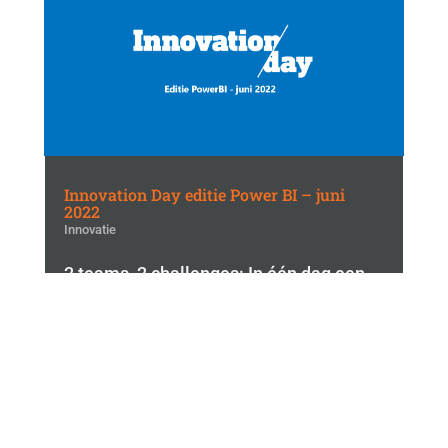
Innovation Day editie Power BI – juni
2022
Innovatie
2 teams, 2 challenges: In één dag een
werkende oplossing voor Power BI
Governance Insights en Power BI
version control
Lees meer