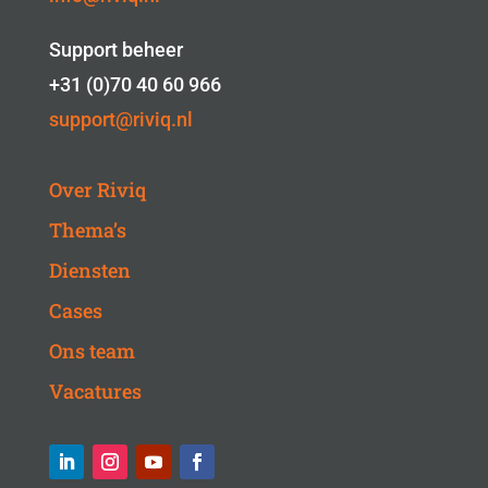
Support beheer
+31 (0)70 40 60 966
support@riviq.nl
Over Riviq
Thema’s
Diensten
Cases
Ons team
Vacatures