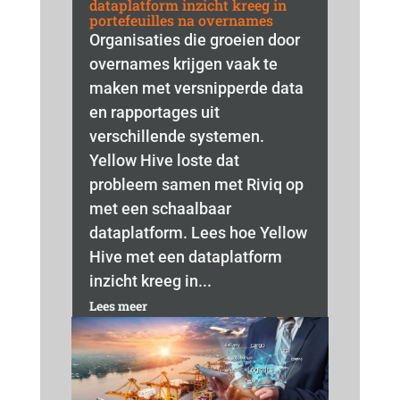
dataplatform inzicht kreeg in
portefeuilles na overnames
Organisaties die groeien door
overnames krijgen vaak te
maken met versnipperde data
en rapportages uit
verschillende systemen.
Yellow Hive loste dat
probleem samen met Riviq op
met een schaalbaar
dataplatform. Lees hoe Yellow
Hive met een dataplatform
inzicht kreeg in...
Lees meer