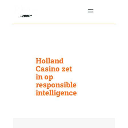
Holland
Casino zet
in op
responsible
intelligence