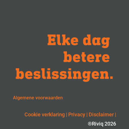
Algemene voorwaarden
Cookie verklaring
|
Privacy
|
Disclaimer
|
®Riviq 2026