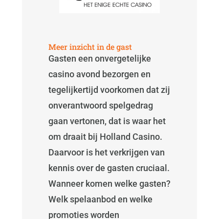
Meer inzicht in de gast
Gasten een onvergetelijke
casino avond bezorgen en
tegelijkertijd voorkomen dat zij
onverantwoord spelgedrag
gaan vertonen, dat is waar het
om draait bij Holland Casino.
Daarvoor is het verkrijgen van
kennis over de gasten cruciaal.
Wanneer komen welke gasten?
Welk spelaanbod en welke
promoties worden