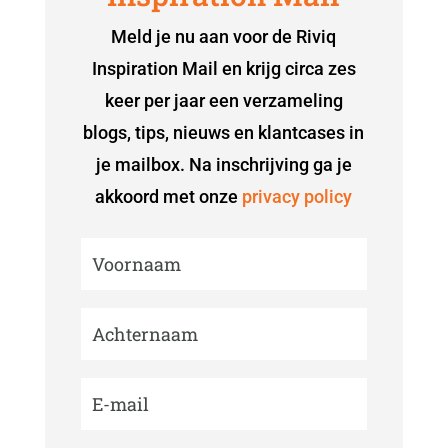
Meld je nu aan voor de Riviq
Inspiration Mail en krijg circa zes
keer per jaar een verzameling
blogs, tips, nieuws en klantcases in
je mailbox. Na inschrijving ga je
akkoord met onze
privacy policy